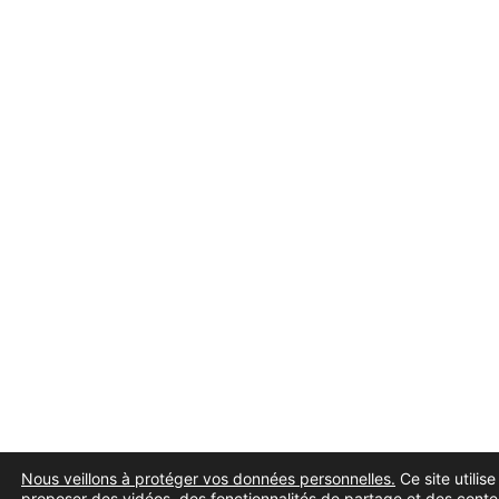
Nous veillons à protéger vos données personnelles.
Ce site utilis
proposer des vidéos, des fonctionnalités de partage et des conte